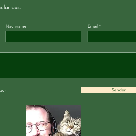
mular aus:
Nachname
Email
Senden
 zur