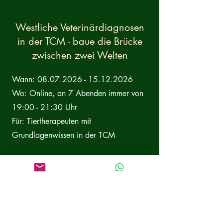
Westliche Veterinärdiagnosen
in der TCM - baue die Brücke
zwischen zwei Welten
Wann:
08.07.2026 - 15.12.2026
Wo: Online, an 7 Abenden immer von
19:00 - 21:30 Uhr
Für: Tiertherapeuten mit
Grundlagenwissen in der TCM
Die Module sind einzeln Buchbar!
In der Online-Seminarreihe lernst Du
Befunde z. B. Asthma, Diabetes oder
Pyometra, nicht einfach zu übernehmen,