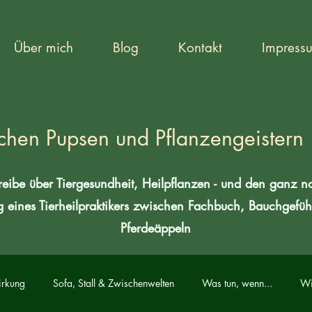
Über mich
Blog
Kontakt
Impress
chen Pupsen und Pflanzengeistern
reibe über Tiergesundheit, Heilpflanzen - und den ganz 
g eines Tierheilpraktikers zwischen Fachbuch, Bauchgefüh
Pferdeäppeln
irkung
Sofa, Stall & Zwischenwelten
Was tun, wenn...
Wi