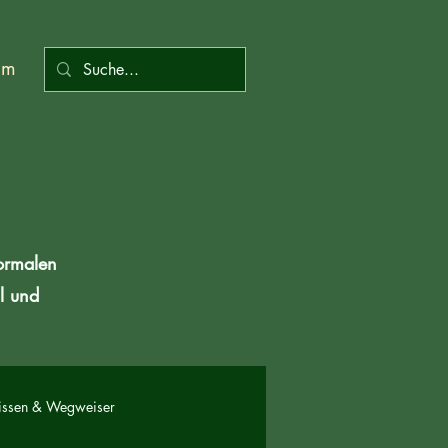
um
normalen
l und
ssen & Wegweiser